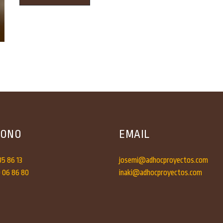
FONO
EMAIL
85 86 13
josemi@adhocproyectos.com
0 06 86 80
inaki@adhocproyectos.com