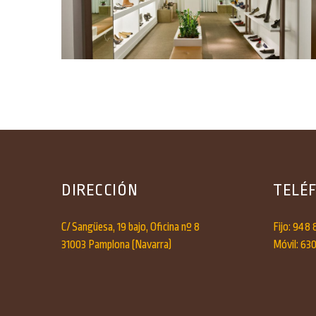
DIRECCIÓN
TELÉ
C/ Sangüesa, 19 bajo, Oficina nº 8
Fijo: 948 
31003 Pamplona (Navarra)
Móvil: 63